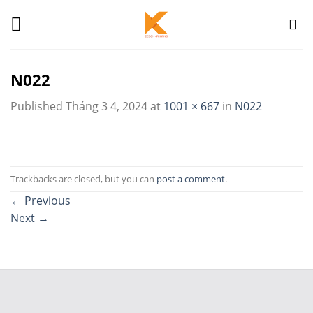
Skip
to
content
N022
Published
Tháng 3 4, 2024
at
1001 × 667
in
N022
Trackbacks are closed, but you can
post a comment
.
←
Previous
Next
→