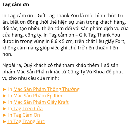
Tag cảm ơn
In Tag cảm ơn
–
Gift Tag Thank You
là một hình thức tri
ân, biết ơn đồng thời thể hiện sự trân trọng khách hàng,
đối tác, tạo nhiều thiện cảm đối với sản phẩm dịch vụ của
cửa hàng, công ty.
In Tag cảm ơn
–
Gift Tag Thank You
được in trong vùng in 8.6 x 5 cm, trên chất liệu giấy Fort,
không cán màng giúp việc ghi chú trở nên thuận tiện
hơn.
Ngoài ra, Quý khách có thể tham khảo thêm 1 số sản
phẩm Mác Sản Phẩm khác từ Công Ty Vũ Khoa để phục
vụ cho nhu cầu của mình:
► In
Mác Sản Phẩm Thông Thường
► In
Mác Sản Phẩm Ép Kim
► In
Mác Sản Phẩm Giấy Kraft
► In
Tag Treo Cửa
► In
Tag Cảm Ơn
►
In Tag Trang Sức