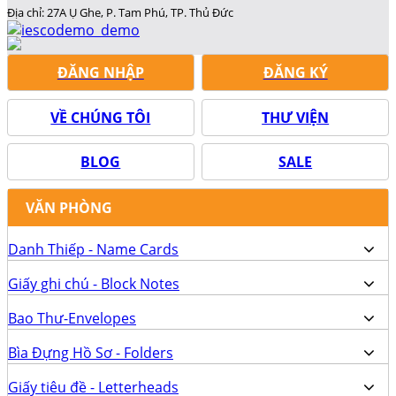
Địa chỉ: 27A Ụ Ghe, P. Tam Phú, TP. Thủ Đức
ĐĂNG NHẬP
ĐĂNG KÝ
VỀ CHÚNG TÔI
THƯ VIỆN
BLOG
SALE
VĂN PHÒNG
Danh Thiếp - Name Cards
Giấy ghi chú - Block Notes
Bao Thư-Envelopes
Bìa Đựng Hồ Sơ - Folders
Giấy tiêu đề - Letterheads