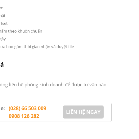
sm
mặt
ffset
phẩm theo khuôn chuẩn
ngày
hưa bao gồm thời gian nhận và duyệt file
iá
lòng liên hệ phòng kinh doanh để được tư vấn báo
ne:
(028) 66 503 009
LIÊN HỆ NGAY
0908 126 282