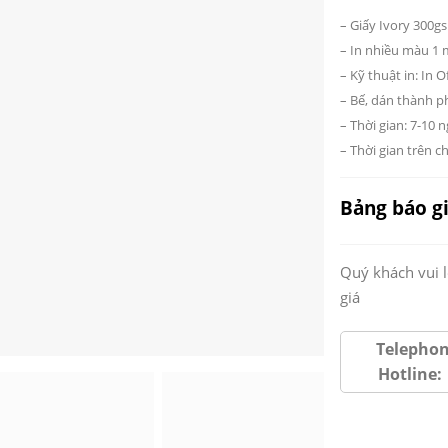
– Giấy Ivory 300g
– In nhiều màu 1 
– Kỹ thuật in: In O
– Bế, dán thành 
– Thời gian: 7-10 
– Thời gian trên c
Bảng báo g
Quý khách vui 
giá
Telepho
Hotline
: