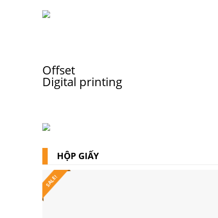
Skip
to
HỘP GIẤY
content
Offset
Digital printing
HỘP GIẤY
SALE!