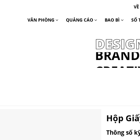
VỀ
VĂN PHÒNG
QUẢNG CÁO
BAO BÌ
SỔ 
DESIG
BRAND
CREATI
PACKA
Hộp Giấ
Thông số k