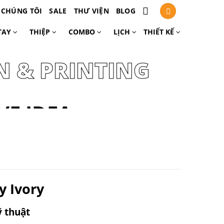
 CHÚNG TÔI
SALE
THƯ VIỆN
BLOG
TAY
THIỆP
COMBO
LỊCH
THIẾT KẾ
N & PRINTING
VE IDEA
GING
y Ivory
ỹ thuật