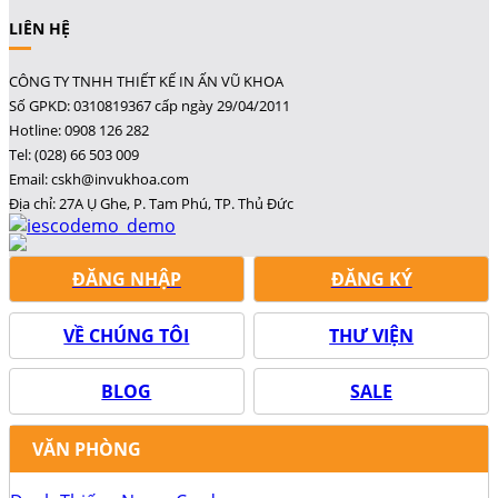
LIÊN HỆ
CÔNG TY TNHH THIẾT KẾ IN ẤN VŨ KHOA
Số GPKD: 0310819367 cấp ngày 29/04/2011
Hotline: 0908 126 282
Tel: (028) 66 503 009
Email: cskh@invukhoa.com
Địa chỉ: 27A Ụ Ghe, P. Tam Phú, TP. Thủ Đức
ĐĂNG NHẬP
ĐĂNG KÝ
VỀ CHÚNG TÔI
THƯ VIỆN
BLOG
SALE
VĂN PHÒNG