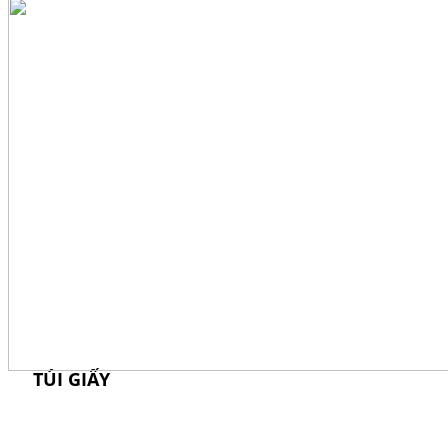
CREATIVE IDEA
PACKAGING
TÚI GIẤY