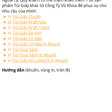
Ngoài ra, Quý khách có thể tham khảo thêm 1 số sản
phẩm Túi Giấy khác từ Công Ty Vũ Khoa để phục vụ cho
nhu cầu của mình:
► In
Túi Giấy Chuẩn
►
In Túi Giấy Kraft Nâu
► In
Túi Giấy Kraft Trắng
► In
Túi Giấy Ép Kim
► In
Túi Giấy Có Nắp
► In
Túi Giấy Có Nắp In Nhanh
► In
Túi Quai Xách
► In
Túi Quai Xách In Nhanh
► In
Túi Giấy Số Lượng Ít In Nhanh
Hướng dẫn
(khuôn, vùng in, tràn lề)