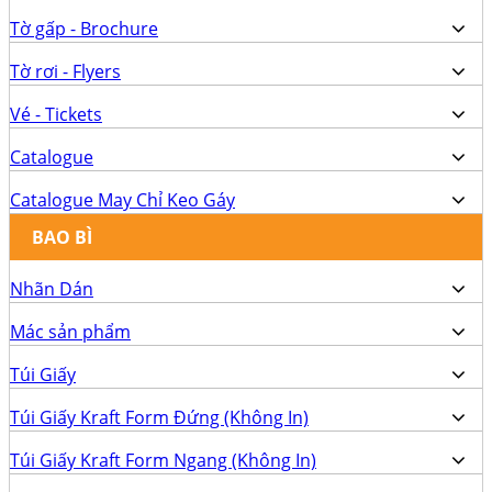
Tờ gấp - Brochure
Tờ rơi - Flyers
Vé - Tickets
Catalogue
Catalogue May Chỉ Keo Gáy
BAO BÌ
Nhãn Dán
Mác sản phẩm
Túi Giấy
Túi Giấy Kraft Form Đứng (Không In)
Túi Giấy Kraft Form Ngang (Không In)