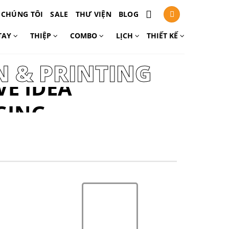
 CHÚNG TÔI
SALE
THƯ VIỆN
BLOG
TAY
THIỆP
COMBO
LỊCH
THIẾT KẾ
N & PRINTING
VE IDEA
GING