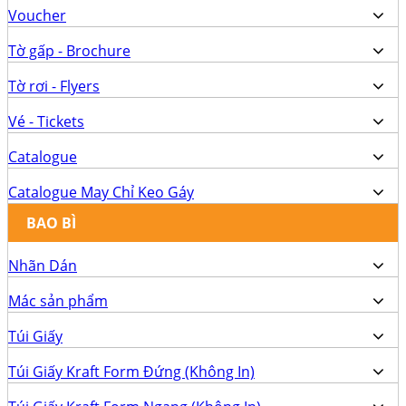
Voucher
Tờ gấp - Brochure
Tờ rơi - Flyers
Vé - Tickets
Catalogue
Catalogue May Chỉ Keo Gáy
BAO BÌ
Nhãn Dán
Mác sản phẩm
Túi Giấy
Túi Giấy Kraft Form Đứng (Không In)