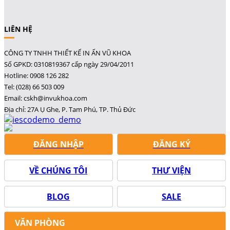
LIÊN HỆ
CÔNG TY TNHH THIẾT KẾ IN ẤN VŨ KHOA
Số GPKD: 0310819367 cấp ngày 29/04/2011
Hotline: 0908 126 282
Tel: (028) 66 503 009
Email: cskh@invukhoa.com
Địa chỉ: 27A Ụ Ghe, P. Tam Phú, TP. Thủ Đức
ĐĂNG NHẬP
ĐĂNG KÝ
VỀ CHÚNG TÔI
THƯ VIỆN
BLOG
SALE
VĂN PHÒNG