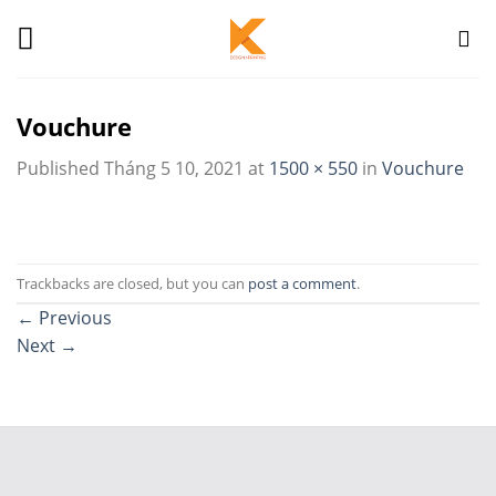
Skip
to
content
Vouchure
Published
Tháng 5 10, 2021
at
1500 × 550
in
Vouchure
Trackbacks are closed, but you can
post a comment
.
←
Previous
Next
→