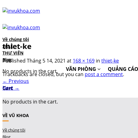
Skip
to
content
Về chúng tôi
thiet-ke
SALE
THƯ VIỆN
Blog
Published
Tháng 5 14, 2021
at
168 × 169
in
thiet-ke
VĂN PHÒNG
QUẢNG CÁ
No products in the cart.
Trackbacks are closed, but you can
post a comment
.
←
Previous
Next
→
Cart
No products in the cart.
VỀ VŨ KHOA
Về chúng tôi
Blog