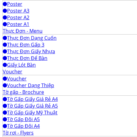
Poster
Poster A3
Poster A2
Poster A1
Thực Đơn - Menu
Thực Đơn Dạng Cuốn
Thực Đơn Gấp 3
Thực Đơn Giấy Nhựa
Thực Đơn Để Bàn
Giấy Lót Bàn
Voucher
Voucher
Voucher Dạng Thiệp
Tờ gấp - Brochure
Tờ Gấp Giấy Giá Rẻ A4
Tờ Gấp Giấy Giá Rẻ A5
Tờ Gấp Giấy Mỹ Thuật
Tờ Gấp Đôi A5
Tờ Gấp Đôi A4
Tờ rơi - Flyers