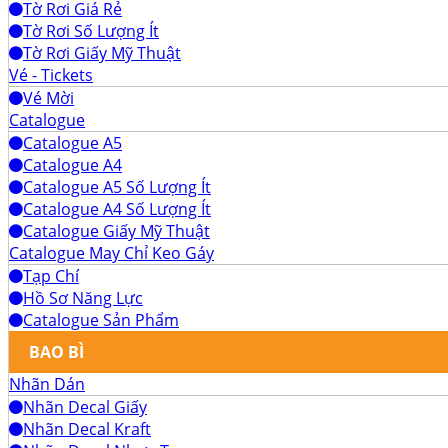
Tờ Rơi Giá Rẻ
Tờ Rơi Số Lượng Ít
Tờ Rơi Giấy Mỹ Thuật
Vé - Tickets
Vé Mời
Catalogue
Catalogue A5
Catalogue A4
Catalogue A5 Số Lượng Ít
Catalogue A4 Số Lượng Ít
Catalogue Giấy Mỹ Thuật
Catalogue May Chỉ Keo Gáy
Tạp Chí
Hồ Sơ Năng Lực
Catalogue Sản Phẩm
BAO BÌ
Nhãn Dán
Nhãn Decal Giấy
Nhãn Decal Kraft