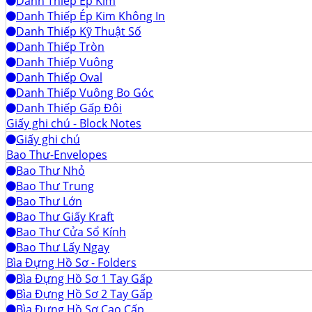
Danh Thiếp Ép Kim
Danh Thiếp Ép Kim Không In
Danh Thiếp Kỹ Thuật Số
Danh Thiếp Tròn
Danh Thiếp Vuông
Danh Thiếp Oval
Danh Thiếp Vuông Bo Góc
Danh Thiếp Gấp Đôi
Giấy ghi chú - Block Notes
Giấy ghi chú
Bao Thư-Envelopes
Bao Thư Nhỏ
Bao Thư Trung
Bao Thư Lớn
Bao Thư Giấy Kraft
Bao Thư Cửa Sổ Kính
Bao Thư Lấy Ngay
Bìa Đựng Hồ Sơ - Folders
Bìa Đựng Hồ Sơ 1 Tay Gấp
Bìa Đựng Hồ Sơ 2 Tay Gấp
Bìa Đựng Hồ Sơ Cao Cấp