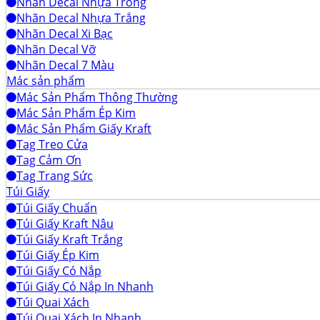
Nhãn Decal Nhựa Trong
Nhãn Decal Nhựa Trắng
Nhãn Decal Xi Bạc
Nhãn Decal Vỡ
Nhãn Decal 7 Màu
Mác sản phẩm
Mác Sản Phẩm Thông Thường
Mác Sản Phẩm Ép Kim
Mác Sản Phẩm Giấy Kraft
Tag Treo Cửa
Tag Cảm Ơn
Tag Trang Sức
Túi Giấy
Túi Giấy Chuẩn
Túi Giấy Kraft Nâu
Túi Giấy Kraft Trắng
Túi Giấy Ép Kim
Túi Giấy Có Nắp
Túi Giấy Có Nắp In Nhanh
Túi Quai Xách
Túi Quai Xách In Nhanh