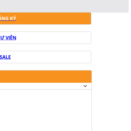
ĂNG KÝ
Ư VIỆN
SALE