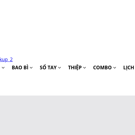
kup_2
O
BAO BÌ
SỔ TAY
THIỆP
COMBO
LỊC