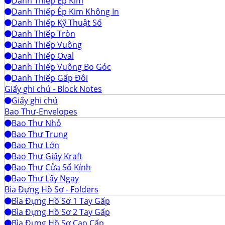
Danh Thiếp Ép Kim
Danh Thiếp Ép Kim Không In
Danh Thiếp Kỹ Thuật Số
Danh Thiếp Tròn
Danh Thiếp Vuông
Danh Thiếp Oval
Danh Thiếp Vuông Bo Góc
Danh Thiếp Gấp Đôi
Giấy ghi chú - Block Notes
Giấy ghi chú
Bao Thư-Envelopes
Bao Thư Nhỏ
Bao Thư Trung
Bao Thư Lớn
Bao Thư Giấy Kraft
Bao Thư Cửa Sổ Kính
Bao Thư Lấy Ngay
Bìa Đựng Hồ Sơ - Folders
Bìa Đựng Hồ Sơ 1 Tay Gấp
Bìa Đựng Hồ Sơ 2 Tay Gấp
Bìa Đựng Hồ Sơ Cao Cấp