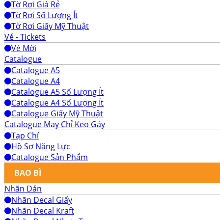
Tờ Rơi Giá Rẻ
Tờ Rơi Số Lượng Ít
Tờ Rơi Giấy Mỹ Thuật
Vé - Tickets
Vé Mời
Catalogue
Catalogue A5
Catalogue A4
Catalogue A5 Số Lượng Ít
Catalogue A4 Số Lượng Ít
Catalogue Giấy Mỹ Thuật
Catalogue May Chỉ Keo Gáy
Tạp Chí
Hồ Sơ Năng Lực
Catalogue Sản Phẩm
BAO BÌ
Nhãn Dán
Nhãn Decal Giấy
Nhãn Decal Kraft