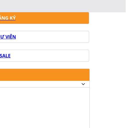
ĂNG KÝ
Ư VIỆN
SALE