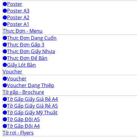
Poster
Poster A3
Poster A2
Poster A1
Thực Đơn - Menu
Thực Đơn Dạng Cuốn
Thực Đơn Gấp 3
Thực Đơn Giấy Nhựa
Thực Đơn Để Bàn
Giấy Lót Bàn
Voucher
Voucher
Voucher Dạng Thiệp
Tờ gấp - Brochure
Tờ Gấp Giấy Giá Rẻ A4
Tờ Gấp Giấy Giá Rẻ A5
Tờ Gấp Giấy Mỹ Thuật
Tờ Gấp Đôi A5
Tờ Gấp Đôi A4
Tờ rơi - Flyers