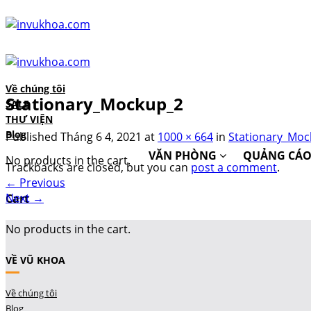
Skip
to
content
Về chúng tôi
Stationary_Mockup_2
SALE
THƯ VIỆN
Blog
Published
Tháng 6 4, 2021
at
1000 × 664
in
Stationary_Moc
VĂN PHÒNG
QUẢNG CÁ
No products in the cart.
Trackbacks are closed, but you can
post a comment
.
←
Previous
Next
→
Cart
No products in the cart.
VỀ VŨ KHOA
Về chúng tôi
Blog