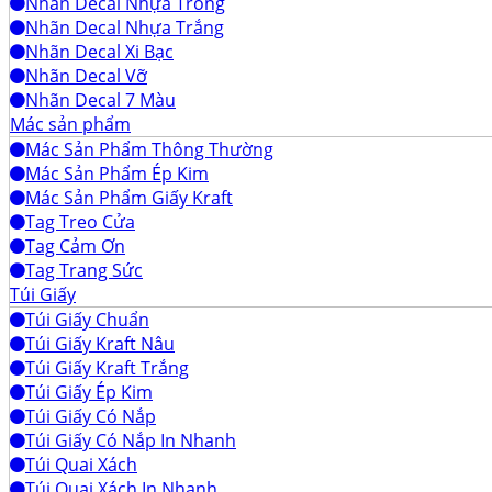
Nhãn Decal Nhựa Trong
Nhãn Decal Nhựa Trắng
Nhãn Decal Xi Bạc
Nhãn Decal Vỡ
Nhãn Decal 7 Màu
Mác sản phẩm
Mác Sản Phẩm Thông Thường
Mác Sản Phẩm Ép Kim
Mác Sản Phẩm Giấy Kraft
Tag Treo Cửa
Tag Cảm Ơn
Tag Trang Sức
Túi Giấy
Túi Giấy Chuẩn
Túi Giấy Kraft Nâu
Túi Giấy Kraft Trắng
Túi Giấy Ép Kim
Túi Giấy Có Nắp
Túi Giấy Có Nắp In Nhanh
Túi Quai Xách
Túi Quai Xách In Nhanh