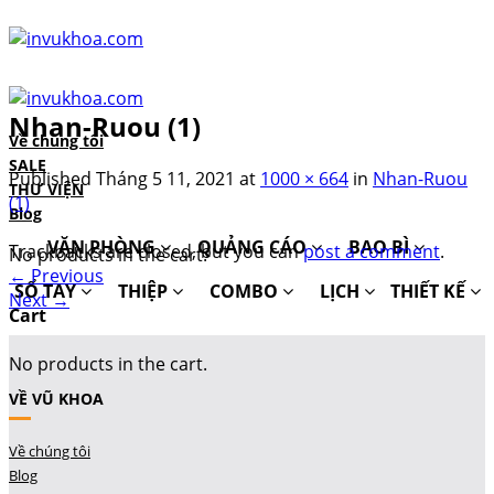
Skip
to
content
Nhan-Ruou (1)
Về chúng tôi
SALE
Published
Tháng 5 11, 2021
at
1000 × 664
in
Nhan-Ruou
THƯ VIỆN
(1)
Blog
VĂN PHÒNG
QUẢNG CÁO
BAO BÌ
Trackbacks are closed, but you can
post a comment
.
No products in the cart.
←
Previous
SỔ TAY
THIỆP
COMBO
LỊCH
THIẾT KẾ
Next
→
Cart
No products in the cart.
VỀ VŨ KHOA
Về chúng tôi
Blog