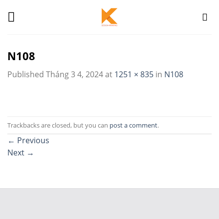
Skip
to
content
N108
Published
Tháng 3 4, 2024
at
1251 × 835
in
N108
Trackbacks are closed, but you can
post a comment
.
←
Previous
Next
→