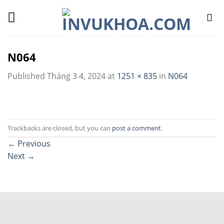
Skip
to
content
N064
Published
Tháng 3 4, 2024
at
1251 × 835
in
N064
Trackbacks are closed, but you can
post a comment
.
←
Previous
Next
→