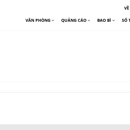
VỀ
VĂN PHÒNG
QUẢNG CÁO
BAO BÌ
SỔ 