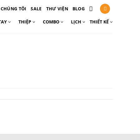
 CHÚNG TÔI
SALE
THƯ VIỆN
BLOG
TAY
THIỆP
COMBO
LỊCH
THIẾT KẾ