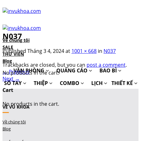
Skip
to
content
N037
Về chúng tôi
SALE
Published
Tháng 3 4, 2024
at
1001 × 668
in
N037
THƯ VIỆN
Blog
Trackbacks are closed, but you can
post a comment
.
VĂN PHÒNG
QUẢNG CÁO
BAO BÌ
←
Previous
No products in the cart.
Next
→
SỔ TAY
THIỆP
COMBO
LỊCH
THIẾT KẾ
Cart
No products in the cart.
VỀ VŨ KHOA
Về chúng tôi
Blog