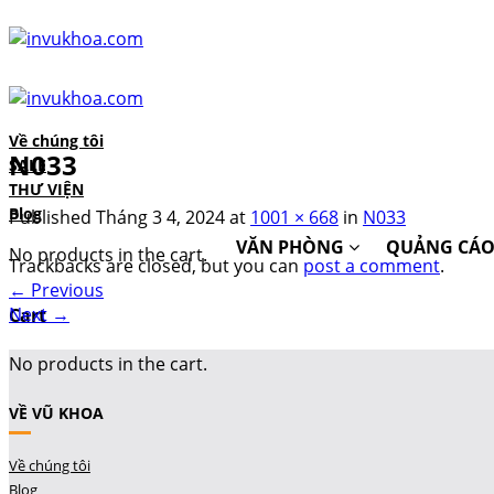
Skip
to
content
Về chúng tôi
N033
SALE
THƯ VIỆN
Blog
Published
Tháng 3 4, 2024
at
1001 × 668
in
N033
VĂN PHÒNG
QUẢNG CÁ
No products in the cart.
Trackbacks are closed, but you can
post a comment
.
←
Previous
Next
→
Cart
No products in the cart.
VỀ VŨ KHOA
Về chúng tôi
Blog