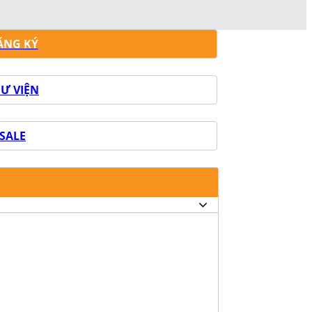
ĂNG KÝ
Ư VIỆN
SALE