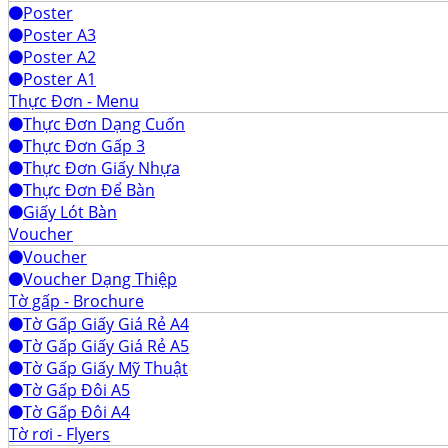
Poster
Poster A3
Poster A2
Poster A1
Thực Đơn - Menu
Thực Đơn Dạng Cuốn
Thực Đơn Gấp 3
Thực Đơn Giấy Nhựa
Thực Đơn Để Bàn
Giấy Lót Bàn
Voucher
Voucher
Voucher Dạng Thiệp
Tờ gấp - Brochure
Tờ Gấp Giấy Giá Rẻ A4
Tờ Gấp Giấy Giá Rẻ A5
Tờ Gấp Giấy Mỹ Thuật
Tờ Gấp Đôi A5
Tờ Gấp Đôi A4
Tờ rơi - Flyers