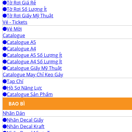
Tờ Rơi Giá Rẻ
Tờ Rơi Số Lượng Ít
Tờ Rơi Giấy Mỹ Thuật
Vé - Tickets
Vé Mời
Catalogue
Catalogue A5
Catalogue A4
Catalogue A5 Số Lượng Ít
Catalogue A4 Số Lượng Ít
Catalogue Giấy Mỹ Thuật
Catalogue May Chỉ Keo Gáy
Tạp Chí
Hồ Sơ Năng Lực
Catalogue Sản Phẩm
BAO BÌ
Nhãn Dán
Nhãn Decal Giấy
Nhãn Decal Kraft