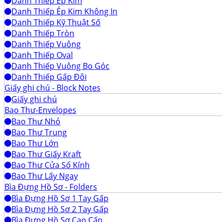
Danh Thiếp Ép Kim
Danh Thiếp Ép Kim Không In
Danh Thiếp Kỹ Thuật Số
Danh Thiếp Tròn
Danh Thiếp Vuông
Danh Thiếp Oval
Danh Thiếp Vuông Bo Góc
Danh Thiếp Gấp Đôi
Giấy ghi chú - Block Notes
Giấy ghi chú
Bao Thư-Envelopes
Bao Thư Nhỏ
Bao Thư Trung
Bao Thư Lớn
Bao Thư Giấy Kraft
Bao Thư Cửa Sổ Kính
Bao Thư Lấy Ngay
Bìa Đựng Hồ Sơ - Folders
Bìa Đựng Hồ Sơ 1 Tay Gấp
Bìa Đựng Hồ Sơ 2 Tay Gấp
Bìa Đựng Hồ Sơ Cao Cấp