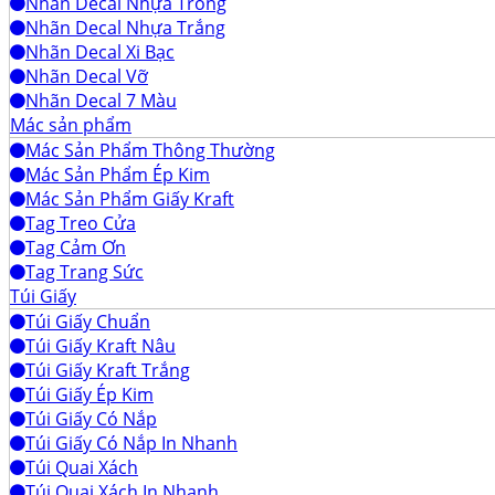
Nhãn Decal Nhựa Trong
Nhãn Decal Nhựa Trắng
Nhãn Decal Xi Bạc
Nhãn Decal Vỡ
Nhãn Decal 7 Màu
Mác sản phẩm
Mác Sản Phẩm Thông Thường
Mác Sản Phẩm Ép Kim
Mác Sản Phẩm Giấy Kraft
Tag Treo Cửa
Tag Cảm Ơn
Tag Trang Sức
Túi Giấy
Túi Giấy Chuẩn
Túi Giấy Kraft Nâu
Túi Giấy Kraft Trắng
Túi Giấy Ép Kim
Túi Giấy Có Nắp
Túi Giấy Có Nắp In Nhanh
Túi Quai Xách
Túi Quai Xách In Nhanh