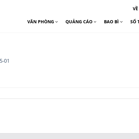
VỀ
VĂN PHÒNG
QUẢNG CÁO
BAO BÌ
SỔ 
5-01