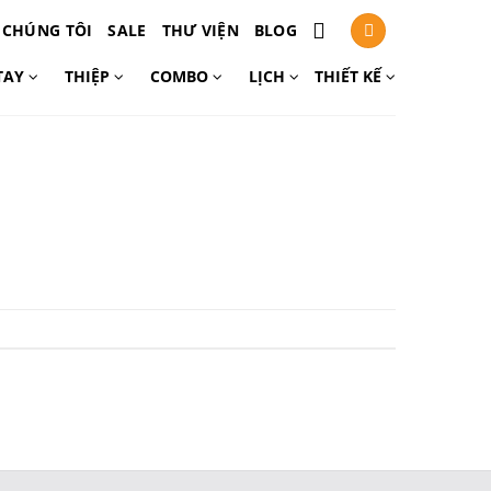
 CHÚNG TÔI
SALE
THƯ VIỆN
BLOG
TAY
THIỆP
COMBO
LỊCH
THIẾT KẾ