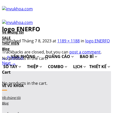
Skip
to
content
logo ENERFO
Về chúng tôi
SALE
Published
Tháng 7 8, 2023
at
1189 × 1188
in
logo ENERFO
THƯ VIỆN
Blog
Trackbacks are closed, but you can
post a comment
.
VĂN PHÒNG
QUẢNG CÁO
BAO BÌ
←
Previous
No products in the cart.
Next
→
SỔ TAY
THIỆP
COMBO
LỊCH
THIẾT KẾ
Cart
No products in the cart.
VỀ VŨ KHOA
Về chúng tôi
Blog