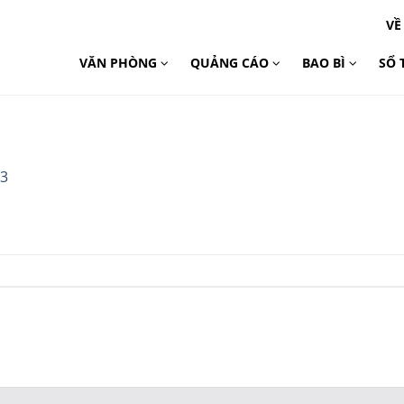
VỀ
VĂN PHÒNG
QUẢNG CÁO
BAO BÌ
SỔ 
03