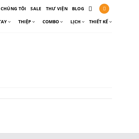
 CHÚNG TÔI
SALE
THƯ VIỆN
BLOG
TAY
THIỆP
COMBO
LỊCH
THIẾT KẾ