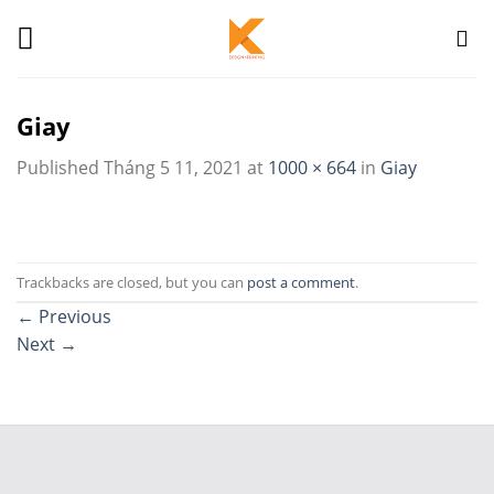
Skip
to
content
Giay
Published
Tháng 5 11, 2021
at
1000 × 664
in
Giay
Trackbacks are closed, but you can
post a comment
.
←
Previous
Next
→