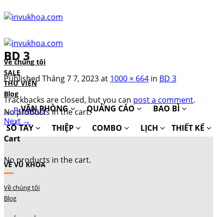
Skip
to
content
BD 3
Về chúng tôi
SALE
Published
Tháng 7 7, 2023
at
1000 × 664
in
BD 3
THƯ VIỆN
Blog
Trackbacks are closed, but you can
post a comment
.
VĂN PHÒNG
QUẢNG CÁO
BAO BÌ
←
Previous
No products in the cart.
Next
→
SỔ TAY
THIỆP
COMBO
LỊCH
THIẾT KẾ
Cart
No products in the cart.
VỀ VŨ KHOA
Về chúng tôi
Blog