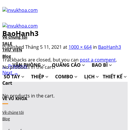
Skip
to
content
BaoHanh3
Về chúng tôi
SALE
Published
Tháng 5 11, 2021
at
1000 × 664
in
BaoHanh3
THƯ VIỆN
Blog
Trackbacks are closed, but you can
post a comment
.
VĂN PHÒNG
QUẢNG CÁO
BAO BÌ
←
Previous
No products in the cart.
Next
→
SỔ TAY
THIỆP
COMBO
LỊCH
THIẾT KẾ
Cart
No products in the cart.
VỀ VŨ KHOA
Về chúng tôi
Blog