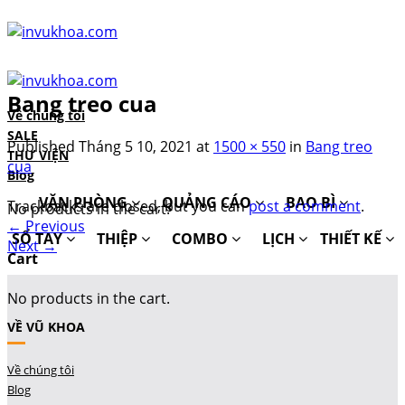
Skip
to
content
Bang treo cua
Về chúng tôi
SALE
Published
Tháng 5 10, 2021
at
1500 × 550
in
Bang treo
THƯ VIỆN
cua
Blog
VĂN PHÒNG
QUẢNG CÁO
BAO BÌ
Trackbacks are closed, but you can
post a comment
.
No products in the cart.
←
Previous
SỔ TAY
THIỆP
COMBO
LỊCH
THIẾT KẾ
Next
→
Cart
No products in the cart.
VỀ VŨ KHOA
Về chúng tôi
Blog