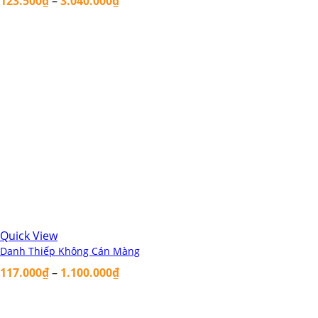
123.500
₫
–
3.040.000
₫
Quick View
Danh Thiếp Không Cán Màng
117.000
₫
–
1.100.000
₫