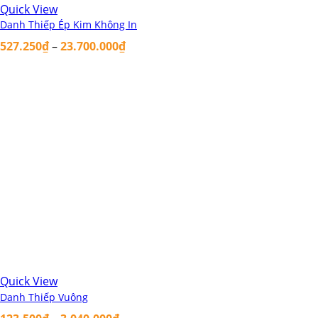
Quick View
Danh Thiếp Ép Kim Không In
527.250
₫
–
23.700.000
₫
Quick View
Danh Thiếp Vuông