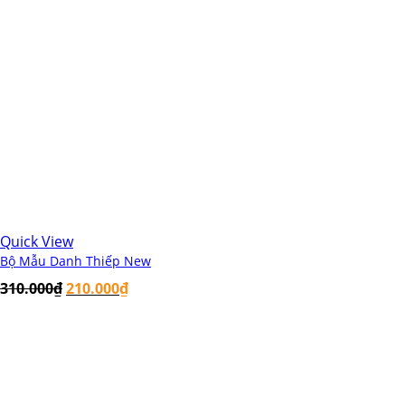
Quick View
Bộ Mẫu Danh Thiếp New
310.000
₫
210.000
₫