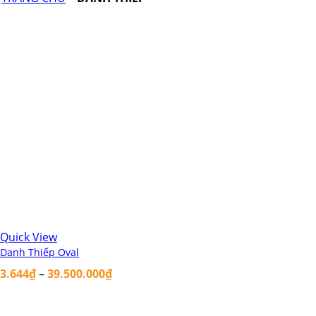
Quick View
Danh Thiếp Oval
3.644
₫
–
39.500.000
₫