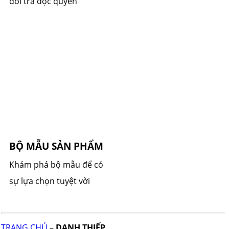
đổi trả độc quyền
BỘ MẪU SẢN PHẨM
Khám phá bộ mẫu để có
sự lựa chọn tuyệt vời
TRANG CHỦ
–
DANH THIẾP