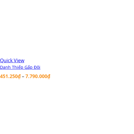
Quick View
Danh Thiếp Gấp Đôi
451.250
₫
–
7.790.000
₫