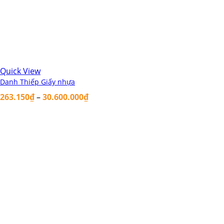
Quick View
Danh Thiếp Giấy nhựa
263.150
₫
–
30.600.000
₫