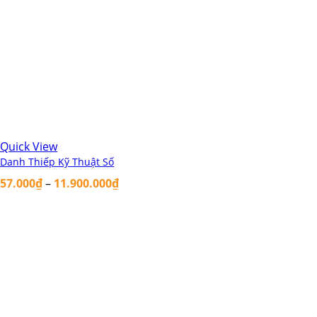
Quick View
Danh Thiếp Kỹ Thuật Số
57.000
₫
–
11.900.000
₫