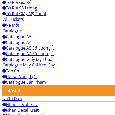
Tờ Rơi Giá Rẻ
Tờ Rơi Số Lượng Ít
Tờ Rơi Giấy Mỹ Thuật
Vé - Tickets
Vé Mời
Catalogue
Catalogue A5
Catalogue A4
Catalogue A5 Số Lượng Ít
Catalogue A4 Số Lượng Ít
Catalogue Giấy Mỹ Thuật
Catalogue May Chỉ Keo Gáy
Tạp Chí
Hồ Sơ Năng Lực
Catalogue Sản Phẩm
BAO BÌ
Nhãn Dán
Nhãn Decal Giấy
Nhãn Decal Kraft