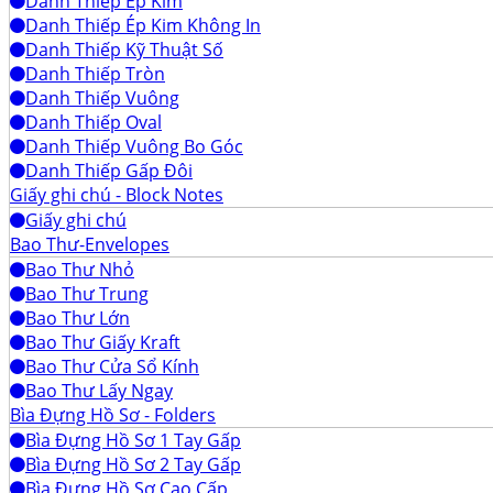
Danh Thiếp Ép Kim
Danh Thiếp Ép Kim Không In
Danh Thiếp Kỹ Thuật Số
Danh Thiếp Tròn
Danh Thiếp Vuông
Danh Thiếp Oval
Danh Thiếp Vuông Bo Góc
Danh Thiếp Gấp Đôi
Giấy ghi chú - Block Notes
Giấy ghi chú
Bao Thư-Envelopes
Bao Thư Nhỏ
Bao Thư Trung
Bao Thư Lớn
Bao Thư Giấy Kraft
Bao Thư Cửa Sổ Kính
Bao Thư Lấy Ngay
Bìa Đựng Hồ Sơ - Folders
Bìa Đựng Hồ Sơ 1 Tay Gấp
Bìa Đựng Hồ Sơ 2 Tay Gấp
Bìa Đựng Hồ Sơ Cao Cấp