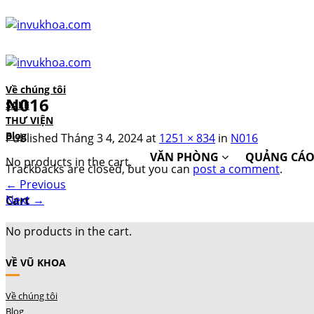
Skip
to
content
Về chúng tôi
N016
SALE
THƯ VIỆN
Blog
Published
Tháng 3 4, 2024
at
1251 × 834
in
N016
VĂN PHÒNG
QUẢNG CÁ
No products in the cart.
Trackbacks are closed, but you can
post a comment
.
←
Previous
Next
→
Cart
No products in the cart.
VỀ VŨ KHOA
Về chúng tôi
Blog