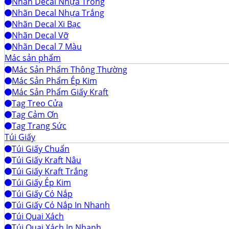
Nhãn Decal Nhựa Trong
Nhãn Decal Nhựa Trắng
Nhãn Decal Xi Bạc
Nhãn Decal Vỡ
Nhãn Decal 7 Màu
Mác sản phẩm
Mác Sản Phẩm Thông Thường
Mác Sản Phẩm Ép Kim
Mác Sản Phẩm Giấy Kraft
Tag Treo Cửa
Tag Cảm Ơn
Tag Trang Sức
Túi Giấy
Túi Giấy Chuẩn
Túi Giấy Kraft Nâu
Túi Giấy Kraft Trắng
Túi Giấy Ép Kim
Túi Giấy Có Nắp
Túi Giấy Có Nắp In Nhanh
Túi Quai Xách
Túi Quai Xách In Nhanh