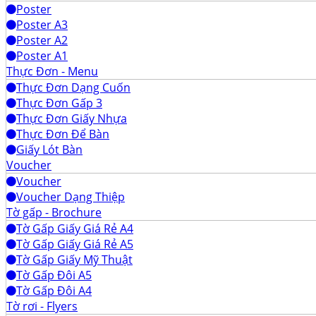
Poster
Poster A3
Poster A2
Poster A1
Thực Đơn - Menu
Thực Đơn Dạng Cuốn
Thực Đơn Gấp 3
Thực Đơn Giấy Nhựa
Thực Đơn Để Bàn
Giấy Lót Bàn
Voucher
Voucher
Voucher Dạng Thiệp
Tờ gấp - Brochure
Tờ Gấp Giấy Giá Rẻ A4
Tờ Gấp Giấy Giá Rẻ A5
Tờ Gấp Giấy Mỹ Thuật
Tờ Gấp Đôi A5
Tờ Gấp Đôi A4
Tờ rơi - Flyers