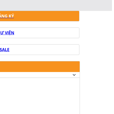
ĂNG KÝ
Ư VIỆN
SALE