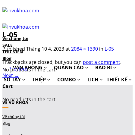
Skip
to
content
L-05
Về chúng tôi
SALE
Published
Tháng 10 4, 2023
at
2084 × 1390
in
L-05
THƯ VIỆN
Blog
Trackbacks are closed, but you can
post a comment
.
VĂN PHÒNG
QUẢNG CÁO
BAO BÌ
←
Previous
No products in the cart.
Next
→
SỔ TAY
THIỆP
COMBO
LỊCH
THIẾT KẾ
Cart
No products in the cart.
VỀ VŨ KHOA
Về chúng tôi
Blog