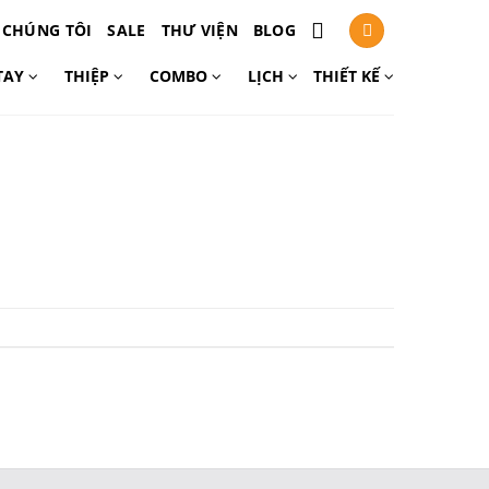
 CHÚNG TÔI
SALE
THƯ VIỆN
BLOG
TAY
THIỆP
COMBO
LỊCH
THIẾT KẾ