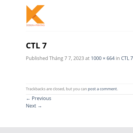
Skip
to
content
CTL 7
Published
Tháng 7 7, 2023
at
1000 × 664
in
CTL 7
Trackbacks are closed, but you can
post a comment
.
←
Previous
Next
→