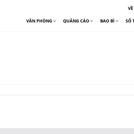
VỀ
VĂN PHÒNG
QUẢNG CÁO
BAO BÌ
SỔ 