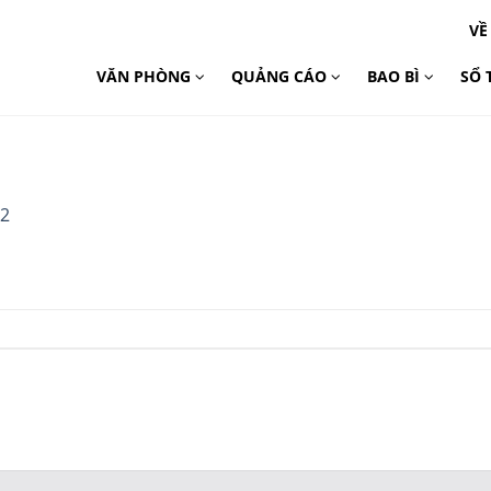
VỀ
VĂN PHÒNG
QUẢNG CÁO
BAO BÌ
SỔ 
12