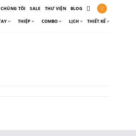
 CHÚNG TÔI
SALE
THƯ VIỆN
BLOG
TAY
THIỆP
COMBO
LỊCH
THIẾT KẾ