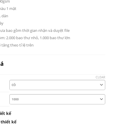
100gsm
 màu 1 mặt
, dán
gày
hưa bao gồm thời gian nhận và duyệt file
ồm: 2.000 bao thư nhỏ, 1.000 bao thư lớn
 tăng theo tỉ lệ trên
iá
CLEAR
iết kế
 thiết kế