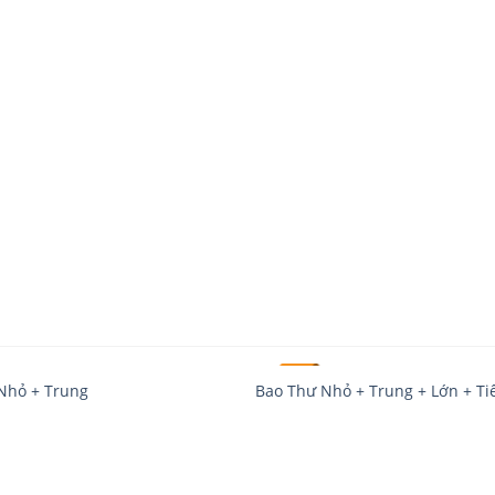
SALE!
Nhỏ + Trung
Bao Thư Nhỏ + Trung + Lớn + Ti