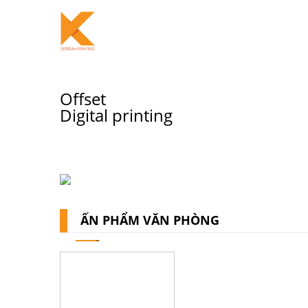
Skip
to
ẤN PHẨM VĂN PHÒNG
content
Offset
Digital printing
ẤN PHẨM VĂN PHÒNG
SALE!