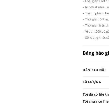
– Loại giấy: Fort 
– In offset nhiều
– Thành phẩm: bế
– Thời gian: 5-7 n
– Thời gian trên c
– Ví dụ 1.000 bộ g
– Số lượng khác sẽ
Bảng báo g
DÁN KEO NẮP
SỐ LƯỢNG
Tôi đã có file th
Tôi chưa có file